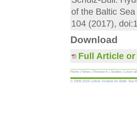
of the Baltic S
104 (2017), doi
Download
Full Article o
Home
|
News
|
Research
|
Studies
|
Learn a
© 2008-2026 Leibniz Institute for Baltic Se