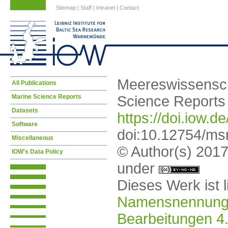
Sitemap
|
Staff
|
Intranet
|
Contact
Meereswissensch
All Publications
Marine Science Reports
Science Reports
Datasets
https://doi.iow.
Software
doi:10.12754/ms
Miscellaneous
© Author(s) 2017.
IOW's Data Policy
under
Dieses Werk ist l
Namensnennung -
Bearbeitungen 4.