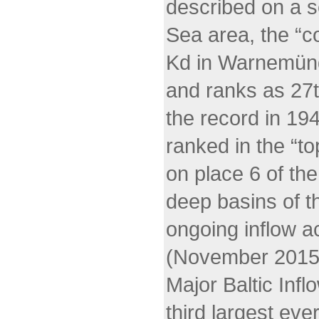
described on a s
Sea area, the “c
Kd in Warnemünd
and ranks as 27t
the record in 19
ranked in the “t
on place 6 of th
deep basins of t
ongoing inflow ac
(November 2015,
Major Baltic Inf
third largest ev