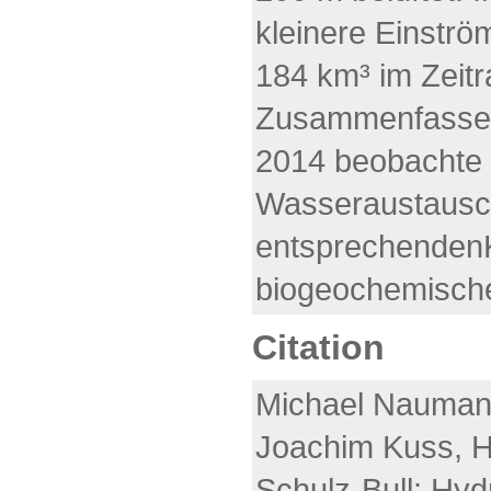
kleinere Einstr
184 km³ im Zeitr
Zusammenfassend
2014 beobachte 
Wasseraustausc
entsprechenden
biogeochemischen
Citation
Michael Naumann
Joachim Kuss, H
Schulz-Bull: Hy