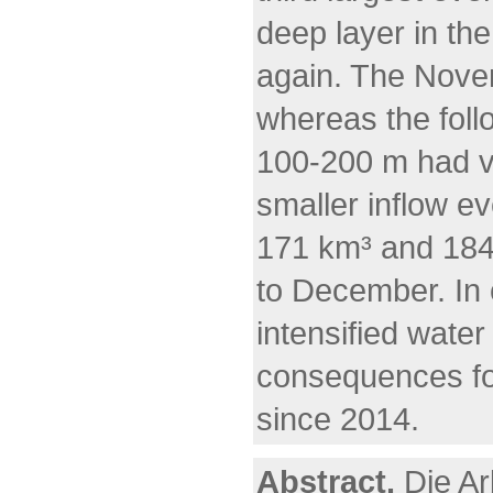
deep layer in th
again. The Nove
whereas the foll
100-200 m had ve
smaller inflow e
171 km³ and 184
to December. In 
intensified wat
consequences for
since 2014.
Abstract.
Die Ar