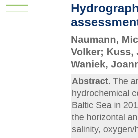
Hydrograph
assessment 
Naumann, Mich
Volker; Kuss, 
Waniek, Joann
Abstract.
The ar
hydrochemical co
Baltic Sea in 20
the horizontal an
salinity, oxygen